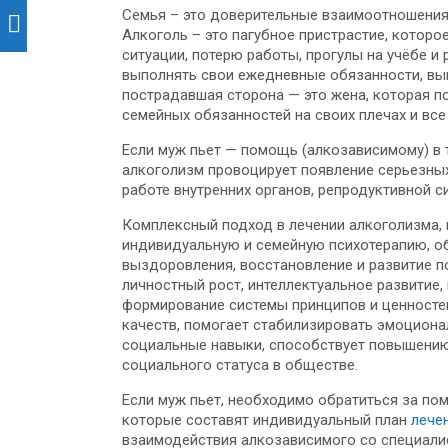
Семья – это доверительные взаимоотношения,
Алкоголь – это пагубное пристрастие, котор
ситуации, потерю работы, прогулы на учёбе и 
выполнять свои ежедневные обязанности, выно
пострадавшая сторона — это жена, которая по
семейных обязанностей на своих плечах и все
Если муж пьет — помощь (алкозависимому) в
алкоголизм провоцирует появление серьезны
работе внутренних органов, репродуктивной с
Комплексный подход в лечении алкоголизма,
индивидуальную и семейную психотерапию, о
выздоровления, восстановление и развитие п
личностный рост, интеллектуальное развитие
формирование системы принципов и ценностей
качеств, помогает стабилизировать эмоциона
социальные навыки, способствует повышению
социального статуса в обществе.
Если муж пьет, необходимо обратиться за по
которые составят индивидуальный план
лече
взаимодействия алкозависимого со специали