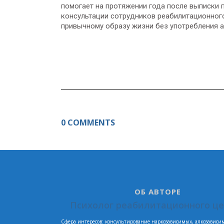
помогает на протяжении года после выписки
консультации сотрудников реабилитационного
привычному образу жизни без употребления а
0 COMMENTS
ОБ АВТОРЕ
Психолог реабилитационного ц
Сфера интересов: консультирование наркозависимых, алкозависи