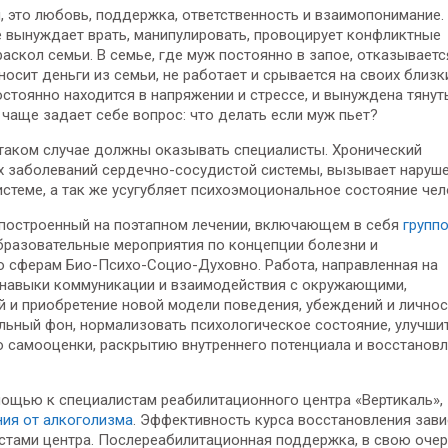
 это любовь, поддержка, ответственность и взаимопонимание.
ое вынуждает врать, манипулировать, провоцирует конфликтные
раскол семьи. В семье, где муж постоянно в запое, отказываетс
сит деньги из семьи, не работает и срывается на своих близк
стоянно находится в напряжении и стрессе, и вынуждена тянуть
 чаще задает себе вопрос: что делать если муж пьет?
 таком случае должны оказывать специалисты. Хронический
х заболеваний сердечно-сосудистой системы, вызывает наруше
истеме, а так же усугубляет психоэмоциональное состояние чел
 построенный на поэтапном лечении, включающем в себя
групп
бразовательные мероприятия по концепции болезни и
о сферам Био-Психо-Социо-Духовно. Работа, направленная на
, навыки коммуникации и взаимодействия с окружающими,
 и приобретение новой модели поведения, убеждений и лично
льный фон, нормализовать психологическое состояние, улучши
 самооценки, раскрытию внутреннего потенциала и восстанов
мощью к специалистам реабилитационного центра «Вертикаль»,
ния от алкоголизма
. Эффективность курса восстановления зави
стами центра. Послереабилитационная поддержка, в свою очер