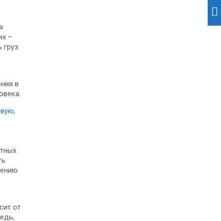
я
их –
 груз
ния в
овека.
овую
,
стных
ть
лению
сит от
едь,