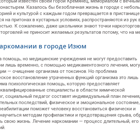
который известен своей горой Кремянец, мемориалом с вечным
монастырем. Казалось бы безоблачная жизнь в городе с небол
торией и культурой с каждым годом превращается в пристанище
 на притонах в кустарных условиях, распространяются из рук в
ностью. К сожалению, даже школьники знают точки наркоторгов
которговлей не приносит желаемых результатов потому, что на м
аркомании в городе Изюм
а помощь, но медицинские учреждения не могут предоставить
ни лишь временно, с помощью медикаментозного лечения, могу
ции — очищение организма от токсинов. Но проблема
еское восстановление утраченных функций организма это лишь
дима психологическая помощь, которую предоставляет
оквалифицированные специалисты в области химической
лог, социальный педагог составят индивидуальный план лечения
ительных последствий, физическое и эмоциональное состояние,
реабилитации поможет человеку восстановиться физически и
, научиться методам профилактики и предотвращения срыва, об
ть свою жизнь. Лечение наркомании — процесс длительный, его
ий.