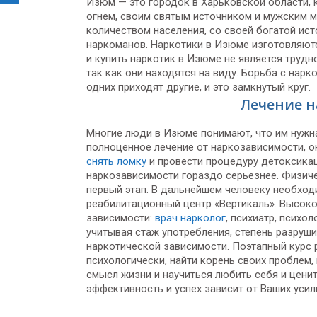
Изюм — это городок в Харьковской области, 
огнем, своим святым источником и мужским 
количеством населения, со своей богатой ис
наркоманов. Наркотики в Изюме изготовляются
и купить наркотик в Изюме не является труд
так как они находятся на виду. Борьба с нар
одних приходят другие, и это замкнутый круг.
Лечение н
Многие люди в Изюме понимают, что им нужн
полноценное лечение от наркозависимости, о
снять ломку
и провести процедуру детоксика
наркозависимости гораздо серьезнее. Физич
первый этап. В дальнейшем человеку необхо
реабилитационный центр «Вертикаль». Высок
зависимости:
врач нарколог
, психиатр, психо
учитывая стаж употребления, степень разруш
наркотической зависимости. Поэтапный курс 
психологически, найти корень своих проблем
смысл жизни и научиться любить себя и цени
эффективность и успех зависит от Ваших усил