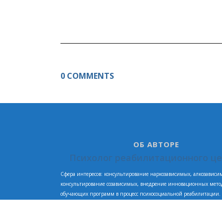
0 COMMENTS
ОБ АВТОРЕ
Психолог реабилитационного ц
Сфера интересов: консультирование наркозависимых, алкозависи
консультирование созависимых, внедрение инновационных мето
обучающих программ в процесс психосоциальной реабилитации.
Ліцензія МОЗ України на медичну практику № 2489\Л-П від 25.1
View all posts