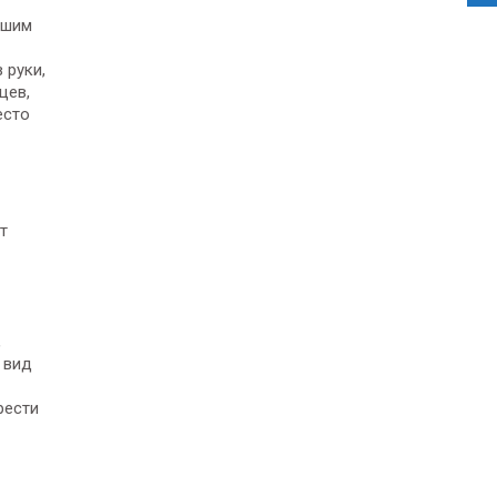
ьшим
 руки,
цев,
есто
т
,
 вид
рести