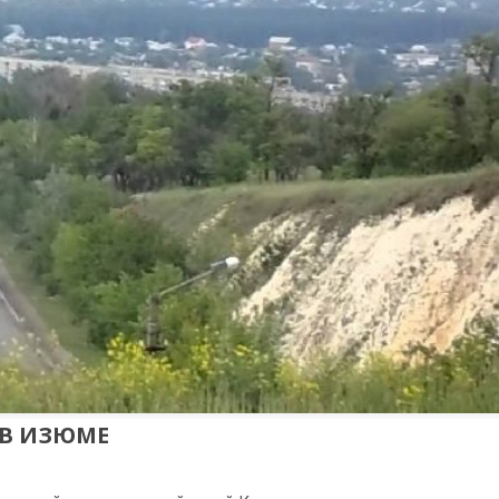
В ИЗЮМЕ
8