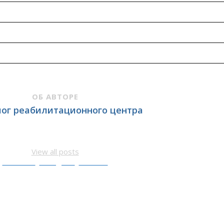
ОБ АВТОРЕ
ог реабилитационного центра
е созависимых, внедрение инновационных методик и обучающих программ в процесс пси
View all posts
Facebook
Instagram
Youtube
2010 — 2023
иальный сайт Реабилитационного центра «Вертикаль»
Все права защищены