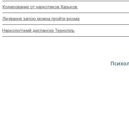
Кодирование от наркотиков Харьков.
Лікування запою можна пройти вдома
Наркологічний диспансер Тернопіль
Психол
Сфера интересов: консультирование наркозависимых, алкозависимых, консультировани
Ліцензія МОЗ України на медичну практику № 2489\Л-П від 25.12.2019
rebcentr.com.ua — Офиц