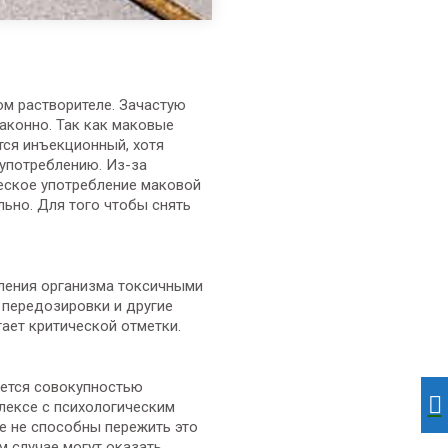
ом растворителе. Зачастую
аконно. Так как маковые
тся инъекционный, хотя
 употреблению. Из-за
ческое употребление маковой
ьно. Для того чтобы снять
вления организма токсичными
 передозировки и другие
ает критической отметки.
ается совокупностью
плексе с психологическим
е не способны пережить это
 случае могут оказать