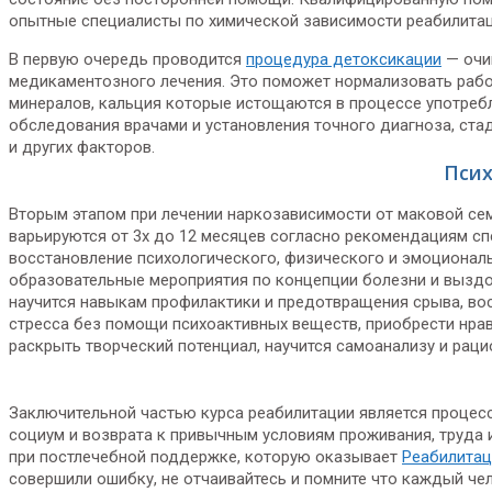
опытные специалисты по химической зависимости реабилитац
В первую очередь проводится
процедура детоксикации
— очи
медикаментозного лечения. Это поможет нормализовать работ
минералов, кальция которые истощаются в процессе употреб
обследования врачами и установления точного диагноза, ста
и других факторов.
Псих
Вторым этапом при лечении наркозависимости от маковой се
варьируются от 3х до 12 месяцев согласно рекомендациям сп
восстановление психологического, физического и эмоциональ
образовательные мероприятия по концепции болезни и выздо
научится навыкам профилактики и предотвращения срыва, во
стресса без помощи психоактивных веществ, приобрести нрав
раскрыть творческий потенциал, научится самоанализу и ра
Заключительной частью курса реабилитации является процес
социум и возврата к привычным условиям проживания, труда 
при постлечебной поддержке, которую оказывает
Реабилитац
совершили ошибку, не отчаивайтесь и помните что каждый чел