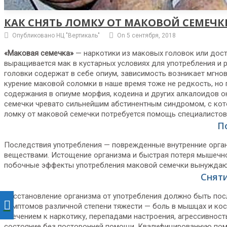
КАК СНЯТЬ ЛОМКУ ОТ МАКОВОЙ СЕМЕЧК
Опубликовано НЦ "Вертикаль"
On 5 сентября, 2018
«Маковая семечка»
— наркотики из маковых головок или дост
выращивается мак в кустарных условиях для употребления и 
головки содержат в себе опиум, зависимость возникает мгн
курение маковой соломки в наше время тоже не редкость, но
содержания в опиуме морфия, кодеина и других алкалоидов 
семечки чревато сильнейшим абстинентным синдромом, с кот
ломку от маковой семечки потребуется помощь специалистов
П
Последствия употребления — поврежденные внутренние органы
веществами. Истощение организма и быстрая потеря мышечно
побочные эффекты употребления маковой семечки вынуждают
Снят
Восстановление организма от употребления должно быть по
симптомов различной степени тяжести — боль в мышцах и кост
влечением к наркотику, перепадами настроения, агрессивно
состояние без посторонней помощи. Квалифицированную помо