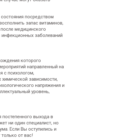
о состояния посредством
восполнить запас витаминов,
ы после медицинского
ия инфекционных заболеваний
охождения которого
мероприятий направленный на
я с психологом,
х химической зависимости,
ихологического напряжения и
ллектуальный уровень,
я постепенного выхода в
ет ни один специалист, но
ума. Если Вы оступились и
 только от вас!