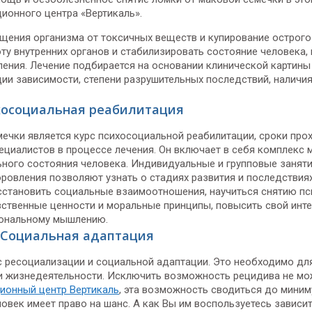
ионного центра «Вертикаль».
щения организма от токсичных веществ и купирование острог
у внутренних органов и стабилизировать состояние человека, 
ления. Лечение подбирается на основании клинической картин
дии зависимости, степени разрушительных последствий, налич
осоциальная реабилитация
мечки является курс психосоциальной реабилитации, сроки пр
ециалистов в процессе лечения. Он включает в себя комплекс 
ного состояния человека. Индивидуальные и групповые заняти
ровления позволяют узнать о стадиях развития и последствия
сстановить социальные взаимоотношения, научиться снятию пс
ственные ценности и моральные принципы, повысить свой инте
циональному мышлению.
Социальная адаптация
с ресоциализации и социальной адаптации. Это необходимо дл
и жизнедеятельности. Исключить возможность рецидива не мож
ионный центр Вертикаль
, эта возможность сводиться до миним
овек имеет право на шанс. А как Вы им воспользуетесь зависит