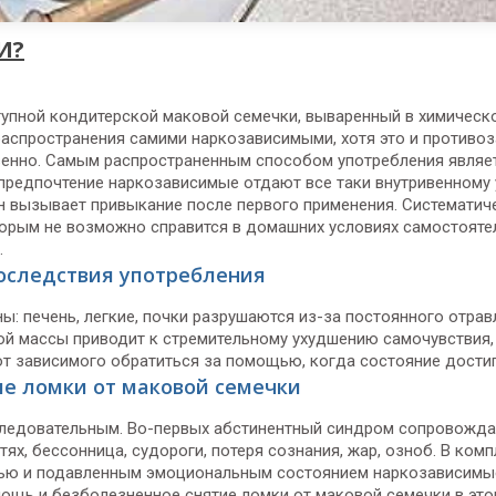
И?
упной кондитерской маковой семечки, вываренный в химическ
распространения самими наркозависимыми, хотя это и противоз
овенно. Самым распространенным способом употребления являе
 предпочтение наркозависимые отдают все таки внутривенному
он вызывает привыкание после первого применения. Системати
орым не возможно справится в домашних условиях самостоятел
.
оследствия употребления
: печень, легкие, почки разрушаются из-за постоянного отра
й массы приводит к стремительному ухудшению самочувствия,
 зависимого обратиться за помощью, когда состояние достиг
ие ломки от маковой семечки
следовательным. Во-первых абстинентный синдром сопровожд
ях, бессонница, судороги, потеря сознания, жар, озноб. В ком
стью и подавленным эмоциональным состоянием наркозависимы
щь и безболезненное снятие ломки от маковой семечки в этом