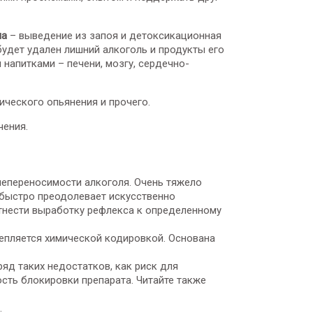
ма
– выведение из запоя и детоксикационная
будет удален лишний алкоголь и продукты его
напитками – печени, мозгу, сердечно-
ического опьянения и прочего.
чения.
непереносимости алкоголя. Очень тяжело
ь быстро преодолевает искусственно
тнести выработку рефлекса к определенному
епляется химической кодировкой. Основана
яд таких недостатков, как риск для
ть блокировки препарата. Читайте также
.