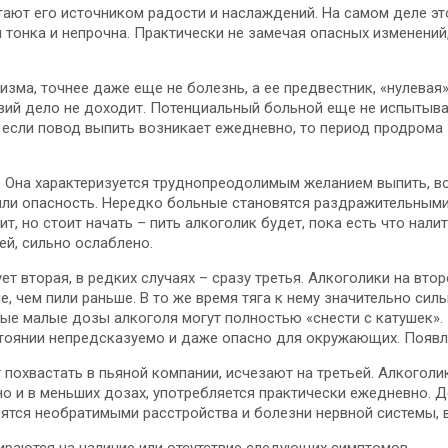
ают его источником радости и наслаждений. На самом деле эт
тонка и непрочна. Практически не замечая опасных изменений
зма, точнее даже еще не болезнь, а ее предвестник, «нулевая» 
вий дело не доходит. Потенциальный больной еще не испытывае
 если повод выпить возникает ежедневно, то период продрома 
 Она характеризуется труднопреодолимым желанием выпить, во
или опасность. Нередко больные становятся раздражительными
ит, но стоит начать – пить алкоголик будет, пока есть что нал
й, сильно ослаблено.
т вторая, в редких случаях – сразу третья. Алкоголики на вто
е, чем пили раньше. В то же время тяга к нему значительно сил
ые малые дозы алкоголя могут полностью «снести с катушек».
стоянии непредсказуемо и даже опасно для окружающих. Появл
похвастать в пьяной компании, исчезают на третьей. Алкоголи
но и в меньших дозах, употребляется практически ежедневно. 
ятся необратимыми расстройства и болезни нервной системы, в