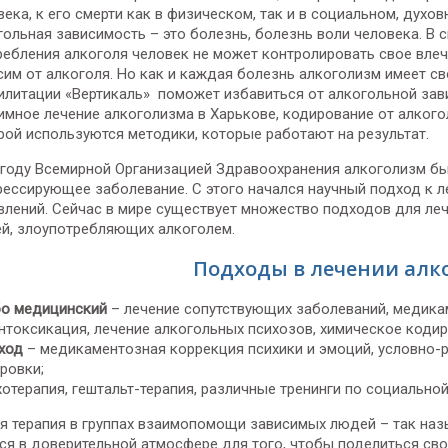
века, к его смерти как в физическом, так и в социальном, духо
гольная зависимость – это болезнь, болезнь воли человека. В 
ребления алкоголя человек не может контролировать свое влеч
сим от алкоголя. Но как и каждая болезнь алкоголизм имеет св
илитации «Вертикаль» поможет избавиться от алкогольной зави
имное лечение алкоголизма в Харькове, кодирование от алкого
рой используются методики, которые работают на результат.
 году Всемирной Организацией Здравоохранения алкоголизм бы
рессирующее заболевание. С этого начался научный подход к л
влений. Сейчас в мире существует множество подходов для ле
й, злоупотребляющих алкоголем.
Подходы в лечении алк
бо медицинский
– лечение сопутствующих заболеваний, медика
нтоксикация, лечение алкогольных психозов, химическое кодир
ход
– медикаментозная коррекция психики и эмоций, условно-р
ровки;
отерапия, гештальт-терапия, различные тренинги по социально
ая терапия в группах взаимопомощи зависимых людей – так н
ся в доверительной атмосфере для того, чтобы поделиться св