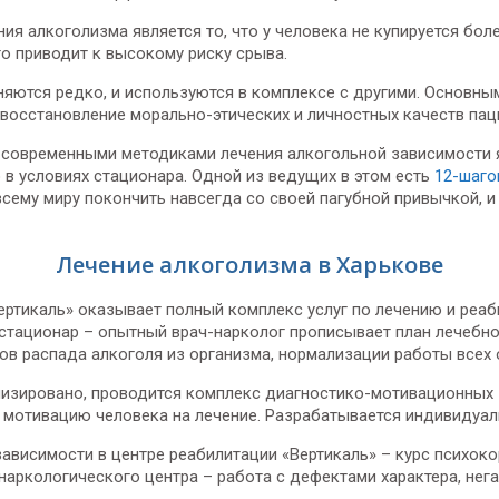
ия алкоголизма является то, что у человека не купируется бол
то приводит к высокому риску срыва.
яются редко, и используются в комплексе с другими. Основн
 восстановление морально-этических и личностных качеств пац
 современными методиками лечения алкогольной зависимости
 в условиях стационара. Одной из ведущих в этом есть
12-шаго
сему миру покончить навсегда со своей пагубной привычкой, и
Лечение алкоголизма в Харькове
ртикаль» оказывает полный комплекс услуг по лечению и реаб
 стационар – опытный врач-нарколог прописывает план лечебн
в распада алкоголя из организма, нормализации работы всех о
илизировано, проводится комплекс диагностико-мотивационных
, мотивацию человека на лечение. Разрабатывается индивидуал
ависимости в центре реабилитации «Вертикаль» – курс психоко
наркологического центра – работа с дефектами характера, не