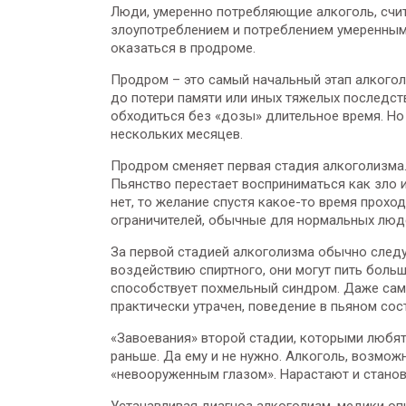
Люди, умеренно потребляющие алкоголь, счит
злоупотреблением и потреблением умеренным 
оказаться в продроме.
Продром – это самый начальный этап алкоголи
до потери памяти или иных тяжелых последст
обходиться без «дозы» длительное время. Но
нескольких месяцев.
Продром сменяет первая стадия алкоголизма.
Пьянство перестает восприниматься как зло 
нет, то желание спустя какое-то время проход
ограничителей, обычные для нормальных люде
За первой стадией алкоголизма обычно следуе
воздействию спиртного, они могут пить больш
способствует похмельный синдром. Даже сам
практически утрачен, поведение в пьяном со
«Завоевания» второй стадии, которыми любят 
раньше. Да ему и не нужно. Алкоголь, возмож
«невооруженным глазом». Нарастают и станов