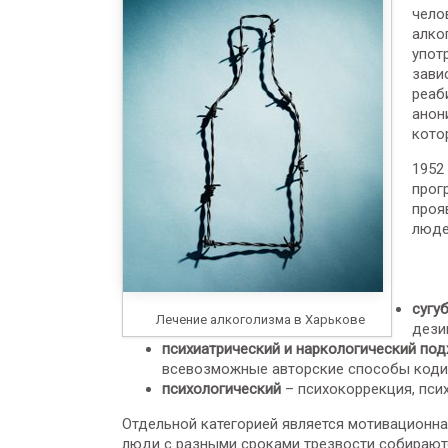
чело
алко
упот
зави
реаб
анон
кото
1952
прог
проя
люде
сугу
Лечение алкоголизма в Харькове
дези
психиатрический и наркологический под
всевозможные авторские способы коди
психологический
– психокоррекция, псих
Отдельной категорией является мотивационн
люди с разными сроками трезвости собирают