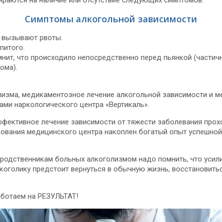
ираются на наличие или отсутствие следующих симптомов.
Симптомы алкогольной зависимости
 вызывают рвоты.
питого.
мнит, что происходило непосредственно перед пьянкой (частичн
ома).
изма, медикаментозное лечение алкогольной зависимости и м
ми наркологического центра «Вертикаль».
ффективное лечение зависимости от тяжести заболевания прох
вования медицинского центра накоплен богатый опыт успешно
и родственникам больных алкоголизмом надо помнить, что уси
оголику предстоит вернуться в обычную жизнь, восстановитьс
аботаем на РЕЗУЛЬТАТ!