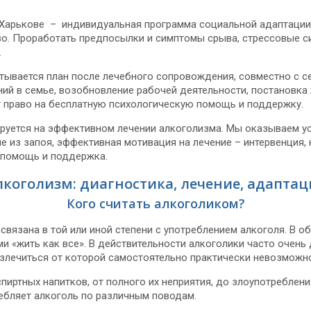
 Харькове – индивидуальная программа социальной адаптации
. Проработать предпосылки и симптомы срыва, стрессовые сит
.
тывается план после лечебного сопровождения, совместно с с
ний в семье, возобновление рабочей деятельности, постановка
т право на бесплатную психологическую помощь и поддержку.
руется на эффективном лечении алкоголизма. Мы оказываем ус
е из запоя, эффективная мотивация на лечение – интервенция, 
 помощь и поддержка.
лкоголизм: диагностика, лечение, адаптац
Кого считать алкоголиком?
 связана в той или иной степени с употреблением алкоголя. В о
и «жить как все». В действительности алкоголики часто очен
 излечиться от которой самостоятельно практически невозможн
иртных напитков, от полного их неприятия, до злоупотреблени
бляет алкоголь по различным поводам.