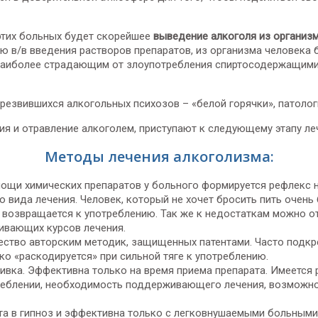
 этих больных будет скорейшее
выведение алкоголя из организ
ью в/в введения растворов препаратов, из организма человека 
наиболее страдающим от злоупотребления спиртосодержащими 
резвившихся алкогольных психозов – «белой горячки», патолог
ия и отравление алкоголем, приступают к следующему этапу ле
Методы лечения алкоголизма:
мощи химических препаратов у больного формируется рефлекс 
о вида лечения. Человек, который не хочет бросить пить очен
 возвращается к употреблению. Так же к недостаткам можно о
ивающих курсов лечения.
ество авторским методик, защищенных патентами. Часто подкр
гко «раскодируется» при сильной тяге к употреблению.
ивка. Эффективна только на время приема препарата. Имеется р
реблении, необходимость поддерживающего лечения, возможнос
нта в гипноз и эффективна только с легковнушаемыми больными