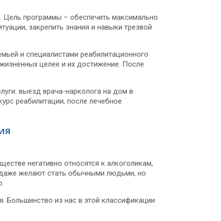
. Цель программы – обеспечить максимально
уации, закрепить знания и навыки трезвой
емьей и специалистами реабилитационного
 жизненных целее и их достижение. После
луги: выезд врача-нарколога на дом в
курс реабилитации, после лечебное
ия
бществе негативно относятся к алкоголикам,
ь даже желают стать обычными людьми, но
о.
я. Большинство из нас в этой классификации