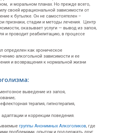
вном, и моральном планах. Но прежде всего,
силу своей иррациональной зависимости от
ение к бутылке. Он не самостоятелен –
ои признаки, стадии и методы лечения. Центр
симости, оказывает услуги — вывод из запоя,
ля и проводит реабилитацию, в процессе
л определен как хроническое
ечению алкогольной зависимости и ее
чения и возвращения к нормальной жизни
оголизма:
ментозное выведение из запоя,
ование;
ефлекторная терапия, гипнотерапия,
й адаптации и коррекции поведения.
азываемые
группы Анонимных Алкоголиков
, где
оими проблемами, опытом и поддержать друг