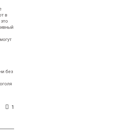
е
ют в
 это
тивный
могут
ни без
коголя
1