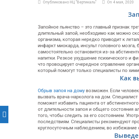
Опубликовано НЦ "Вертикаль"
On 4 мая, 2020
За
Запойное пьянство – это главный признак тре
длительный запой, необходимо как можно скор
организма, которая нередко приводит к летал
инфаркт миокарда, инсульт головного мозга, 
самостоятельно остановится из-за абстинент
напитки. Резкое ухудшение психического и фи
что провоцирует очередное отравление орган
который помогут только специалисты по хим
Как в
Обрыв запоя на дому
возможен. Если человек
вызвать врача-нарколога на дом. Специалист
поможет избавить пациента от абстинентного
от длительности запоя и общего состояния а
того, чтобы следить за его состоянием. Упо
последствиям. Специалисты рекомендуют прох
круглосуточным наблюдением, во избежание 
Выведен