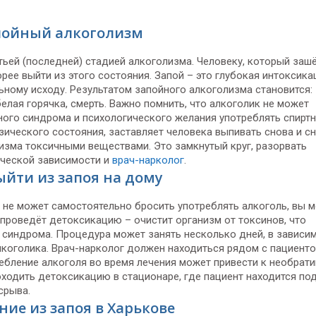
пойный алкоголизм
тьей (последней) стадией алкоголизма. Человеку, который зашё
ее выйти из этого состояния. Запой – это глубокая интоксика
ьному исходу. Результатом запойного алкоголизма становится:
белая горячка, смерть. Важно помнить, что алкоголик не может
ного синдрома и психологического желания употреблять спирт
зического состояния, заставляет человека выпивать снова и сн
изма токсичными веществами. Это замкнутый круг, разорвать
ической зависимости и
врач-нарколог
.
ыйти из запоя на дому
 не может самостоятельно бросить употреблять алкоголь, вы 
 проведёт детоксикацию – очистит организм от токсинов, что
 синдрома. Процедура может занять несколько дней, в зависи
лкоголика. Врач-нарколог должен находиться рядом с пациент
требление алкоголя во время лечения может привести к необрат
одить детоксикацию в стационаре, где пациент находится по
срыва.
ие из запоя в Харькове