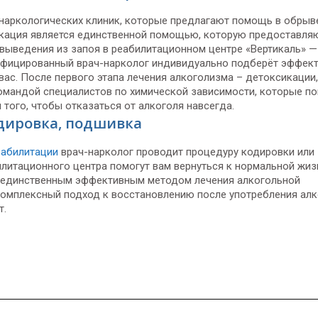
наркологических клиник, которые предлагают помощь в обрыв
икация является единственной помощью, которую предоставля
выведения из запоя в реабилитационном центре «Вертикаль» —
ифицированный врач-нарколог индивидуально подберёт эффек
вас. После первого этапа лечения алкоголизма – детоксикации,
омандой специалистов по химической зависимости, которые по
того, чтобы отказаться от алкоголя навсегда.
дировка, подшивка
еабилитации
врач-нарколог проводит процедуру кодировки или
литационного центра помогут вам вернуться к нормальной жиз
ь единственным эффективным методом лечения алкогольной
комплексный подход к восстановлению после употребления ал
т.