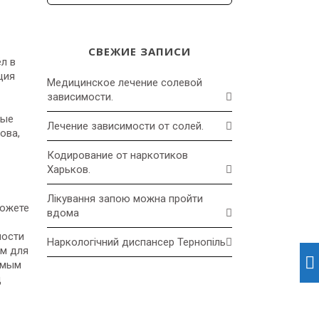
СВЕЖИЕ ЗАПИСИ
л в
ция
Медицинское лечение солевой
зависимости.
ные
Лечение зависимости от солей.
ова,
Кодирование от наркотиков
Харьков.
Лікування запою можна пройти
можете
вдома
мости
Наркологічний диспансер Тернопіль
ом для
имым
д