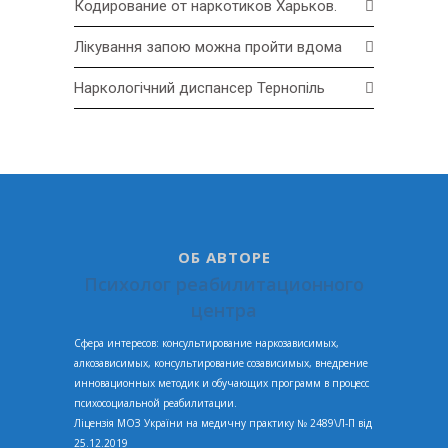
Кодирование от наркотиков Харьков.
Лікування запою можна пройти вдома
Наркологічний диспансер Тернопіль
ОБ АВТОРЕ
Психолог реабилитационного
центра
Сфера интересов: консультирование наркозависимых,
алкозависимых, консультирование созависимых, внедрение
инновационных методик и обучающих программ в процесс
психосоциальной реабилитации.
Ліцензія МОЗ України на медичну практику № 2489\Л-П від
25.12.2019