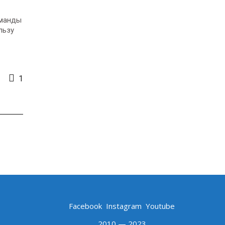
оманды
льзу
1
Facebook
Instagram
Youtube
2010 — 2023