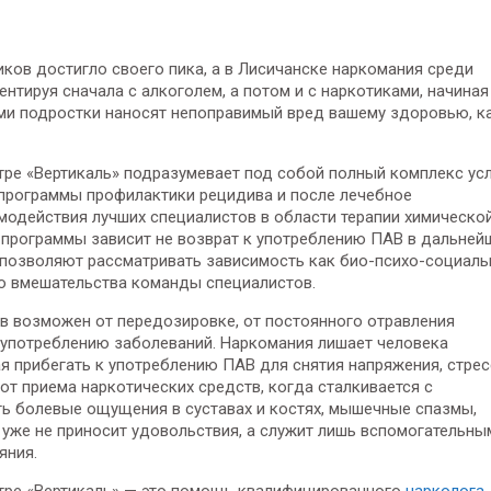
ков достигло своего пика, а в Лисичанске наркомания среди
нтируя сначала с алкоголем, а потом и с наркотиками, начиная
ми подростки наносят непоправимый вред вашему здоровью, к
ре «Вертикаль» подразумевает под собой полный комплекс усл
 программы профилактики рецидива и после лечебное
модействия лучших специалистов в области терапии химическо
 программы зависит не возврат к употреблению ПАВ в дальней
позволяют рассматривать зависимость как био-психо-социаль
го вмешательства команды специалистов.
в возможен от передозировке, от постоянного отравления
 употреблению заболеваний. Наркомания лишает человека
 прибегать к употреблению ПАВ для снятия напряжения, стрес
от приема наркотических средств, когда сталкивается с
ять болевые ощущения в суставах и костях, мышечные спазмы,
 уже не приносит удовольствия, а служит лишь вспомогательны
яния.
тре «Вертикаль» — это помощь квалифицированного
нарколога-