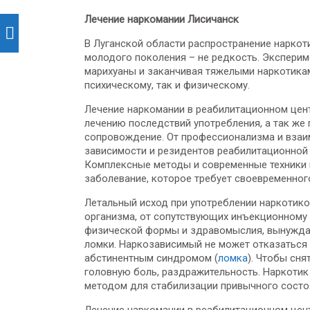
Лечение наркомании Лисичанск
В Луганской области распространение наркоти
молодого поколения – не редкость. Экспериме
марихуаны и заканчивая тяжелыми наркотика
психическому, так и физическому.
Лечение наркомании в реабилитационном цент
лечению последствий употребления, а так же
сопровождение. От профессионализма и взаи
зависимости и резидентов реабилитационной
Комплексные методы и современные техники 
заболевание, которое требует своевременно
Летальный исход при употреблении наркотико
организма, от сопутствующих инъекционному
физической формы и здравомыслия, вынуждая
ломки. Наркозависимый не может отказаться 
абстинентным синдромом (
ломка
). Чтобы сн
головную боль, раздражительность. Наркотик
методом для стабилизации привычного состо
Лечение наркомании в реабилитационном цен