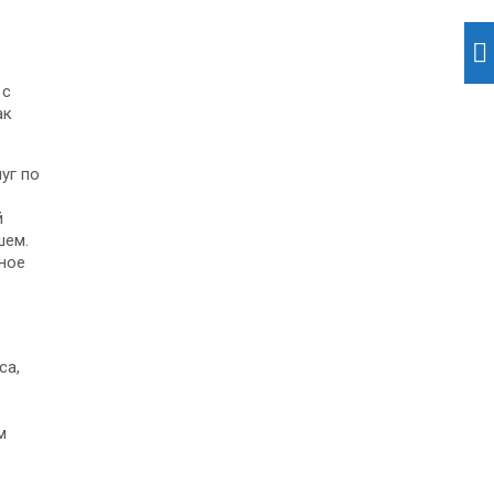
 с
ак
уг по
й
шем.
ное
са,
м