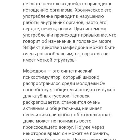
не спать несколько дней,что приводит к
истощению организма. Хроническое его
употребление приводит к нарушению
работы внутренних органов, часто это:
сердце, печень, почки. При системном
употреблении происходит привыкание, что
говорит об изменении в головном мозге.
Эффект действия мефедрона может быть
очень разнообразным, т.к. наркотик не
имеет четкой структуры.
Мефедрон — это синтетический
психостимулятор, который широко
распространился среди молодежи.Он
способствует общительности,что и нужно
для клубных тусовок. Человек
раскрепощается, становится очень
активным и общительным, начинает
веселиться при любых обстоятельствах,
даже может не понимать всего
происходящего вокруг. Но уже через
некоторое время он может не помнить,
что с ним было ранее. По организму — это