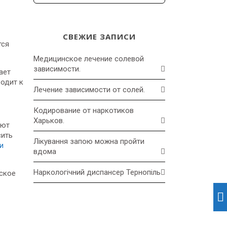
СВЕЖИЕ ЗАПИСИ
тся
Медицинское лечение солевой
зависимости.
ает
одит к
Лечение зависимости от солей.
Кодирование от наркотиков
Харьков.
ают
сить
Лікування запою можна пройти
и
вдома
Наркологічний диспансер Тернопіль
ское