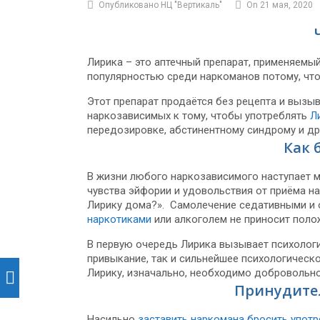
Опубликовано НЦ "Вертикаль"
On 21 мая, 2020
Лирика – это аптечный препарат, применяемы
популярностью среди наркоманов потому, что
Этот препарат продаётся без рецепта и вызы
наркозависимых к тому, чтобы употреблять
Л
передозировке, абстинентному синдрому и др
Как 
В жизни любого наркозависимого наступает 
чувства эйфории и удовольствия от приёма н
Лирику дома?». Самолечение седативными и
наркотиками
или алкоголем не приносит поло
В первую очередь Лирика вызывает психолог
привыкание, так и сильнейшее психологическо
Лирику, изначально, необходимо добровольно
Принудите
Насильно
заставить наркомана бросить употр