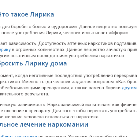
Что такое Лирика
й для борьбы с болью и судорогами. Данное вещество пользуе
 после употребления Лирики, человек испытывает эйфорию.
вает зависимость. Доступность аптечных наркотиков подталкив
ирику
в огромных количествах. Данное вещество зачастую прив
угим негативным последствиям употребления наркотиков.
бросить Лирику дома
момент, когда негативные последствия употребления перекрыв
аркотиков. Именно тогда человек задаётся вопросом: «Как бро
 обезболивающими препаратами, а также замена Лирики
другим
жительного результата.
ическую зависимость. Наркозависимый испытывает как физиче
е влечение к препарату. Для того чтобы перестать употреблять
е желание человека отказаться от наркотика.
льное лечение наркомании
еблять наркотики
не получится. Зависимый способен найти