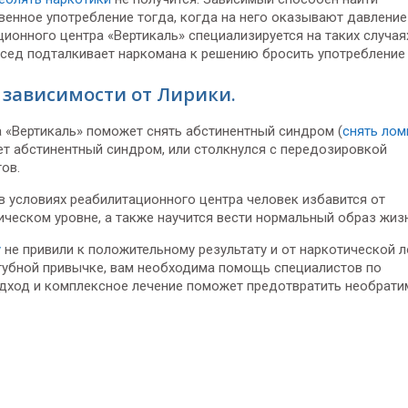
енное употребление тогда, когда на него оказывают давление
онного центра «Вертикаль» специализируется на таких случаях
ед подталкивает наркомана к решению бросить употребление
 зависимости от Лирики.
 «Вертикаль» поможет снять абстинентный синдром (
снять лом
ет абстинентный синдром, или столкнулся с передозировкой
ов.
условиях реабилитационного центра человек избавится от
ическом уровне, а также научится вести нормальный образ жизн
у
не привили к положительному результату и от наркотической л
убной привычке, вам необходима помощь специалистов по
дход и комплексное лечение поможет предотвратить необрат