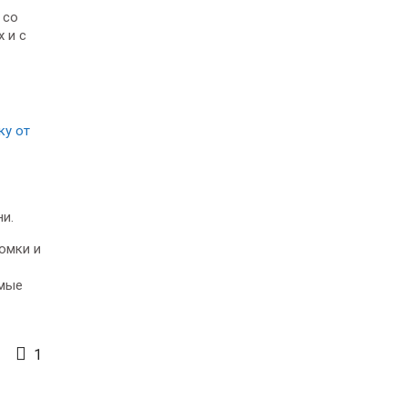
 со
 и с
ку от
и.
омки и
имые
1