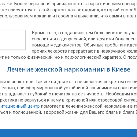
ак же. Более серьезная привязанность к наркотическим препа
зме присутствует такой гормон, как эстрадиол, который спос
спользованием кокаина и героина и выяснили, что самки в пол
Кроме того, в подавляющем большинстве случае
справиться с депрессией, или другими болезне
помощи медикаментов. Обычные пробы антидеп
прочих лекарств перерастают в навязчивое жел
т не только физический, но и психологический характер. С по
Лечение женской наркомании в Киеве
иков знают все. Так же ни для кого не является секретом оче
олезнью, при сформированной устойчивой зависимости практич
откладывает глубокий отпечаток на ее личность. Необходим 
ркотика не вернуться к нему в кризисной или стрессовой ситу
литационный центр
помогает в лечении женской наркомании в 
уться к полноценной, здоровой жизни для Вашего блага и блага 