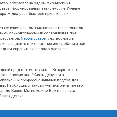
ратам обусловлена рядом физических и
обствует формированию зависимости. Ученые
тора — два раза быстрее привыкают к
в женская наркомания начинается с попыток
нными психологическими состояниями, при
рессантов,
барбитуратов
, снотворного и
ание заглушить психологические проблемы при
следним справиться гораздо сложнее.
видный вред потомству матерей наркоманок.
ески невозможно. Жизнь девушки в
комплексный профессиональный подход для
ации. Необходимо заново учиться жить трезво
городе Киеве. Мы поможем Вам не только
Ваших детей!