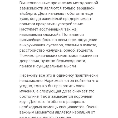
Вышеописанные проявления метадоновой
зависимости являются только вершиной
айсберга. Дела начинают обстоять еще
хуже, когда зависимый предпринимает
попытки прекратить употребление.
Наступает абстиненция, так же
называемая «ломкой». Появляется
сильнейшая боль во всем теле, ощущение
выкручивания суставов, спазмы в животе,
расстройство желудка, озноб, тошнота.
Помимо физических симптомов возникает
депрессия, чувство безысходности,
паника и суицидальные мысли.
Пережить все это в одиночку практически
невозможно. Наркоман готов пойти на что
угодно, только бы прекратить свои
мучения, а следующая доза снимает это
состояние. Так и замыкается порочный
круг. Для того чтобы его разорвать
необходима помощь специалистов. Очень
важным моментом является изоляция от
наркотика и меры по снятию