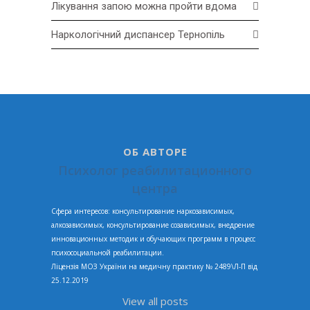
Лікування запою можна пройти вдома
Наркологічний диспансер Тернопіль
ОБ АВТОРЕ
Психолог реабилитационного
центра
Сфера интересов: консультирование наркозависимых,
алкозависимых, консультирование созависимых, внедрение
инновационных методик и обучающих программ в процесс
психосоциальной реабилитации.
Ліцензія МОЗ України на медичну практику № 2489\Л-П від
25.12.2019
View all posts