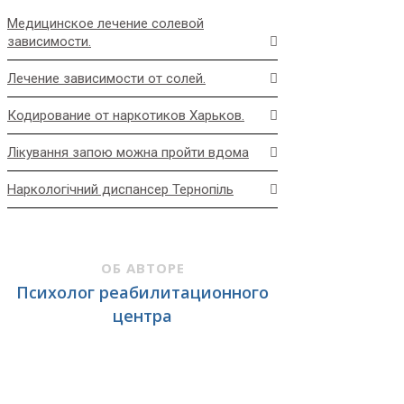
Медицинское лечение солевой
зависимости.
Лечение зависимости от солей.
Кодирование от наркотиков Харьков.
Лікування запою можна пройти вдома
Наркологічний диспансер Тернопіль
ОБ АВТОРЕ
Психолог реабилитационного
центра
Сфера интересов: консультирование наркозависимых,
алкозависимых, консультирование созависимых, внедрение
инновационных методик и обучающих программ в процесс
психосоциальной реабилитации.