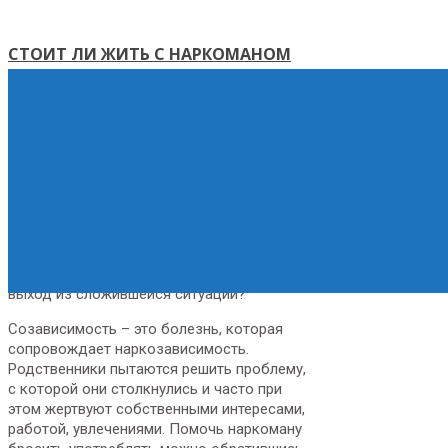
СТОИТ ЛИ ЖИТЬ С НАРКОМАНОМ
Опубликовано НЦ "Вертикаль"
On 24 сентября, 2021
Вопрос о том, стоит ли жить с наркоманом
можно часто встретить на форумах в
интернете, где близкие обсуждают
реальность сожительства с
наркозависимым и проблемы, которые из
этого вытекают. Жизнь с наркоманом это
ежедневные испытания, через которые
вынуждена проходить его семья. Есть ли
выход из сложившейся ситуации?
Созависимость – это болезнь, которая
сопровождает наркозависимость.
Родственники пытаются решить проблему,
с которой они столкнулись и часто при
этом жертвуют собственными интересами,
работой, увлечениями. Помочь наркоману